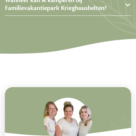
Wanneer kan ik kamperen bij
Familievakantiepark Krieghuusbelten?