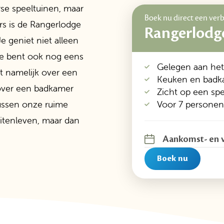
rse speeltuinen, maar
Boek nu direct een verbl
rs is de Rangerlodge
Rangerlodg
e geniet niet alleen
je bent ook nog eens
Gelegen aan het
t namelijk over een
Keuken en badk
 over een badkamer
Zicht op een sp
Voor 7 persone
ussen onze ruime
itenleven, maar dan
Aankomst
-
en 
Boek nu