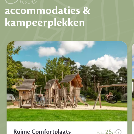
accommodaties &
kampeerplekken
Ruime Comfortplaats
25,-
v.a.