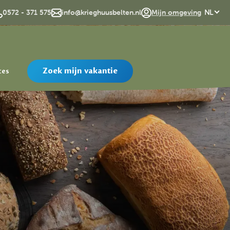
EN
0572 - 371 575
info@krieghuusbelten.nl
Mijn omgeving
NL
Zoek mijn vakantie
tes