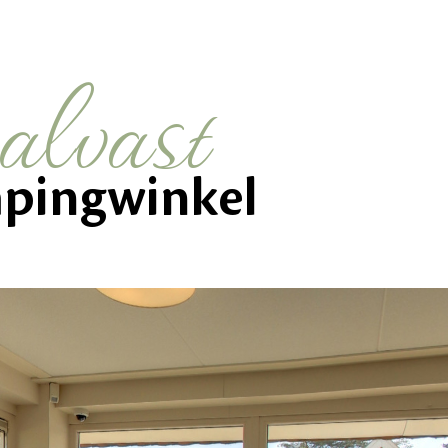
alvast
pingwinkel