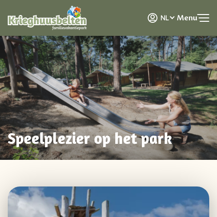
DE
Menu
NL
EN
Speelplezier op het park