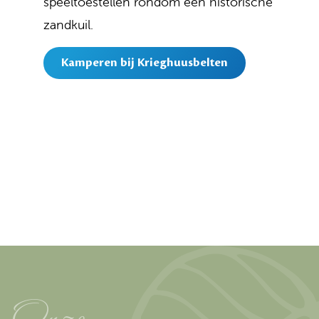
speeltoestellen rondom een historische
zandkuil.
Kamperen bij Krieghuusbelten
Onze