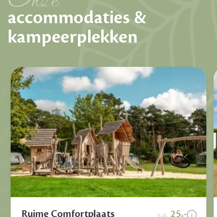
accommodaties &
kampeerplekken
Ruime Comfortplaats
25,-
v.a.