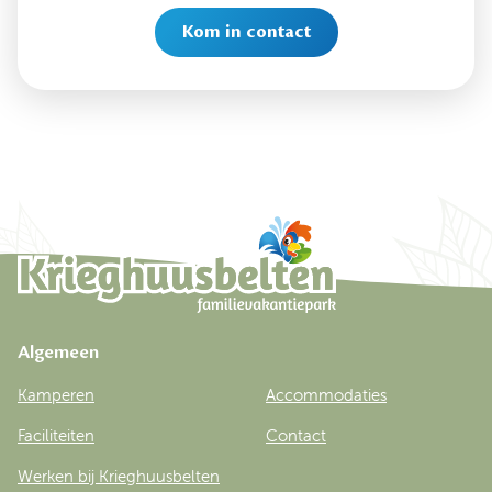
Kom in contact
Algemeen
Kamperen
Accommodaties
Faciliteiten
Contact
Werken bij Krieghuusbelten