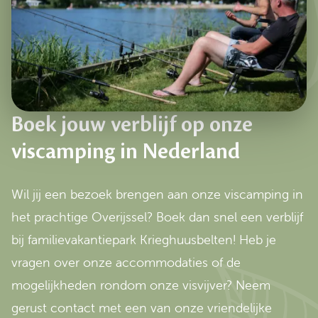
Boek jouw verblijf op onze
viscamping in Nederland
Wil jij een bezoek brengen aan onze viscamping in
het prachtige Overijssel? Boek dan snel een verblijf
bij familievakantiepark Krieghuusbelten! Heb je
vragen over onze accommodaties of de
mogelijkheden rondom onze visvijver? Neem
gerust contact met een van onze vriendelijke