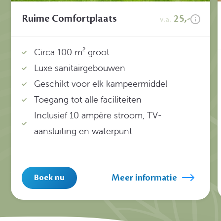
Ruime Comfortplaats
25,-
v.a.
Circa 100 m² groot
Luxe sanitairgebouwen
Geschikt voor elk kampeermiddel
Toegang tot alle faciliteiten
Inclusief 10 ampère stroom, TV-
aansluiting en waterpunt
Meer informatie
Boek nu
1
/
11