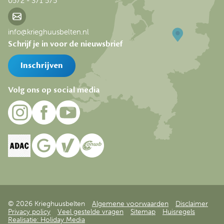
0572 - 371 575
info@krieghuusbelten.nl
Schrijf je in voor de nieuwsbrief
Inschrijven
Volg ons op social media
© 2026 Krieghuusbelten
Algemene voorwaarden
Disclaimer
Privacy policy
Veel gestelde vragen
Sitemap
Huisregels
Realisatie: Holiday Media