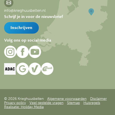
info@krieghuusbelten.nl
Schrijf je in voor de nieuwsbrief
Inschrijven
Volg ons op social media
© 2026 Krieghuusbelten
Algemene voorwaarden
Disclaimer
Privacy policy
Veel gestelde vragen
Sitemap
Huisregels
Realisatie: Holiday Media