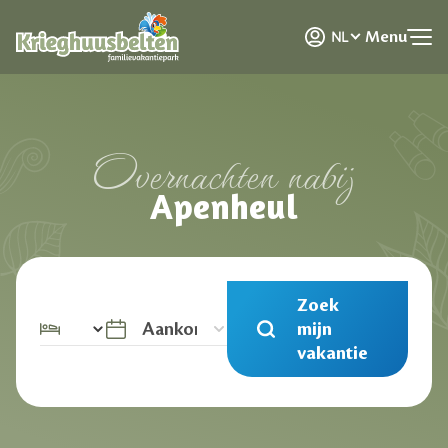
DE
Menu
NL
EN
Overnachten nabij
Apenheul
Zoek
mijn
vakantie