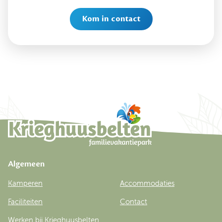
Kom in contact
Algemeen
Kamperen
Accommodaties
Faciliteiten
Contact
Werken bij Krieghuusbelten