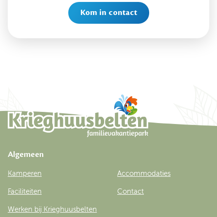
Kom in contact
Algemeen
Kamperen
Accommodaties
Faciliteiten
Contact
Werken bij Krieghuusbelten