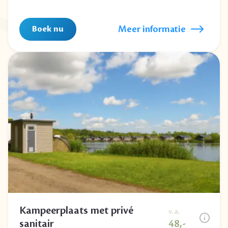
Meer informatie
Boek nu
Kampeerplaats met privé
v.a.
sanitair
48,-