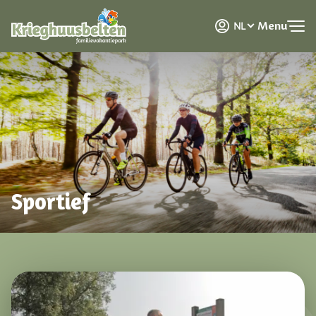
DE
Menu
NL
EN
Sportief