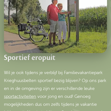
Sportief eropuit
Wil je ook tijdens je verblijf bij Familievakantiepark
Krieghuusbelten sportief bezig blijven? Op ons park
en in de omgeving zijn er verschillende leuke
sportactiviteiten
voor jong en oud! Genoeg
mogelijkheden dus om zelfs tijdens je vakantie