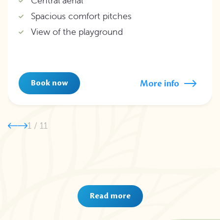
Central aerial
Spacious comfort pitches
View of the playground
More info
Book now
1
/
11
Read more