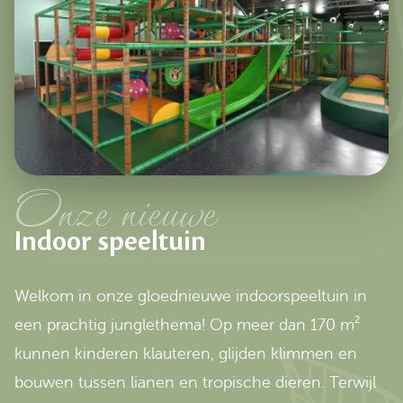
Onze nieuwe
Indoor speeltuin
Welkom in onze gloednieuwe indoorspeeltuin in
een prachtig junglethema! Op meer dan 170 m²
kunnen kinderen klauteren, glijden klimmen en
bouwen tussen lianen en tropische dieren. Terwijl