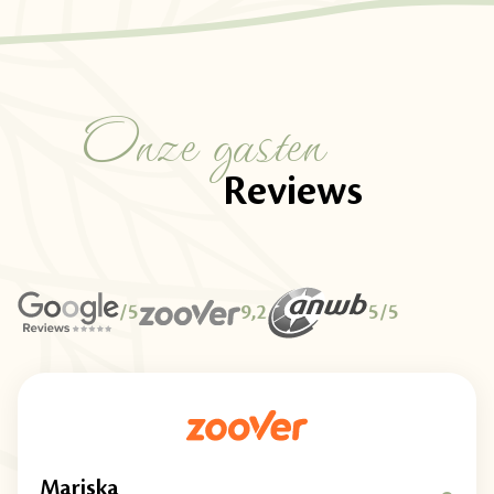
Onze gasten
Reviews
/5
9,2
5/5
Mariska