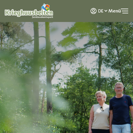
NL
Menü
DE
EN