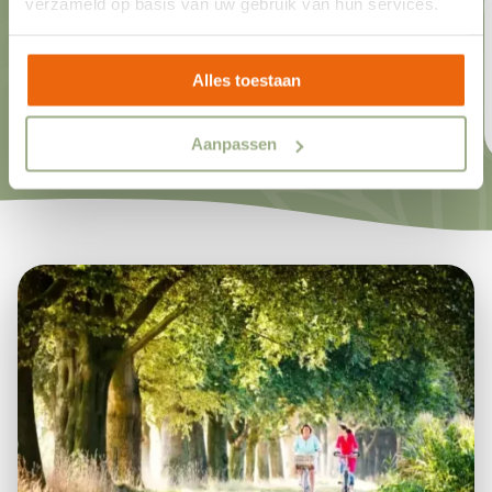
Blick auf den Spielplatz
verzameld op basis van uw gebruik van hun services.
Alles toestaan
Mehr info
Direkt buchen
Aanpassen
1
/
11