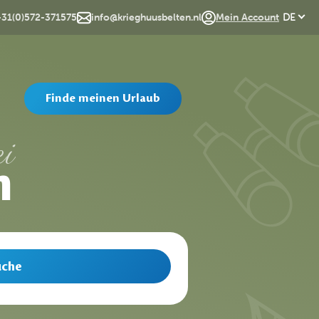
EN
+31(0)572-371575
info@krieghuusbelten.nl
Mein Account
DE
Finde meinen Urlaub
i
n
uche