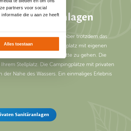
 media te bieden en om ons
ze partners voor social
aten Sanitäranlagen
nformatie die u aan ze heeft
 oder Wohnmobil campen? Aber trotzdem das
Alles toestaan
 können Sie! Mit einem Stellplatz mit eigenen
 weg gehen, um auf die Toilette zu gehen. Die
 Ihrem Stellplatz. Die Campingplätze mit privaten
n der Nähe des Wassers. Ein einmaliges Erlebnis
rivaten Sanitäranlagen