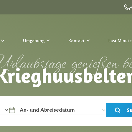
n
Umgebung
Kontakt
Last Minute
Urlaubstage genießen be
Krieghuusbelte
S