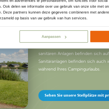
ent en advertenties te personaliseren, om functies voor social
. Ook delen we informatie over uw gebruik van onze site met on
Camping mit priv
e. Deze partners kunnen deze gegevens combineren met andere i
erzameld op basis van uw gebruik van hun services.
Mit dem eigenen Zelt, Wohnwagen
Aanpassen
gewisse Extra an Luxus erleben? Das
Sanitäranlagen müssen Sie nie weit
sanitären Anlagen befinden sich auf
Sanitäranlagen befinden sich auch i
während Ihres Campingurlaubs.
Sehen Sie unsere Stellplätze mit p