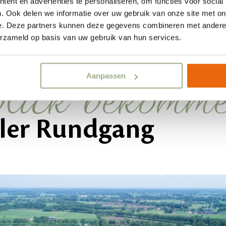
ent en advertenties te personaliseren, om functies voor social
. Ook delen we informatie over uw gebruik van onze site met on
e. Deze partners kunnen deze gegevens combineren met andere i
erzameld op basis van uw gebruik van hun services.
lick bekomm
Aanpassen
ller Rundgang