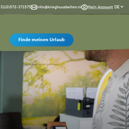
EN
+31(0)572-371575
info@krieghuusbelten.nl
Mein Account
DE
Finde meinen Urlaub