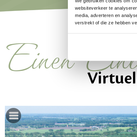
We gebruiken cookies om cont
websiteverkeer te analyseren
media, adverteren en analys
verstrekt of die ze hebben v
Einen Einb
Virtue