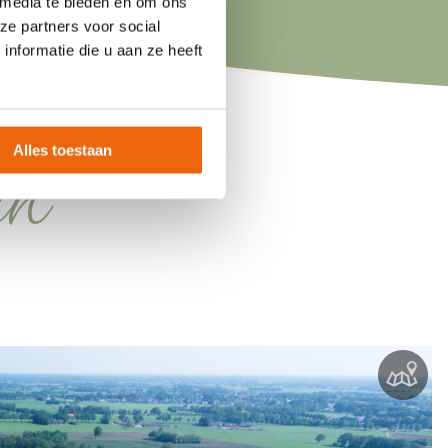
 media te bieden en om ons
ze partners voor social
nformatie die u aan ze heeft
en
Alles toestaan