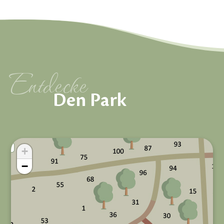
Entdecke
Den Park
+
−