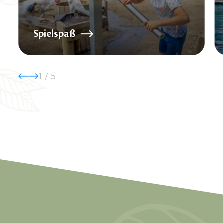
Spielspaß
1
/
5