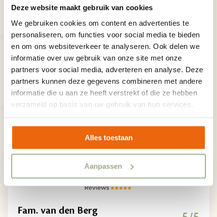
Bewertungen
Deze website maakt gebruik van cookies
We gebruiken cookies om content en advertenties te
personaliseren, om functies voor social media te bieden
en om ons websiteverkeer te analyseren. Ook delen we
Unsere Gäste erzählen Ihnen gerne mehr über
informatie over uw gebruik van onze site met onze
ihren Urlaub im Family Holiday Park
partners voor social media, adverteren en analyse. Deze
Krieghuusbelten. Entdecken Sie die Erlebnisse und
partners kunnen deze gegevens combineren met andere
informatie die u aan ze heeft verstrekt of die ze hebben
Abenteuer unserer Gäste.
verzameld op basis van uw gebruik van hun services.
/5
9,2
5/5
Alles toestaan
Aanpassen
Fam. van den Berg