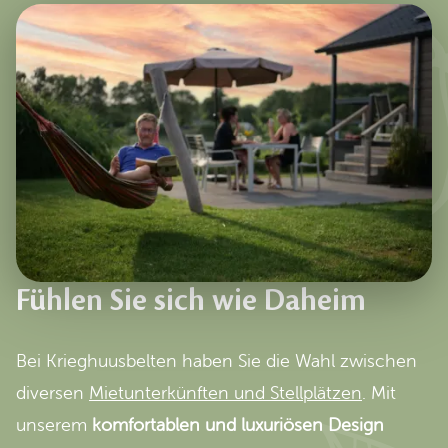
Fühlen Sie sich wie Daheim
Bei Krieghuusbelten haben Sie die Wahl zwischen
diversen
Mietunterkünften und Stellplätzen
. Mit
unserem
komfortablen und luxuriösen Design