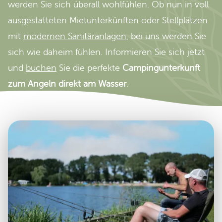
werden Sie sich überall wohlfühlen. Ob nun in voll
ausgestatteten Mietunterkünften oder Stellplätzen
mit
modernen Sanitäranlagen
, bei uns werden Sie
sich wie daheim fühlen. Informieren Sie sich jetzt
und
buchen
Sie die perfekte
Campingunterkunft
zum Angeln direkt am Wasser
.