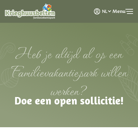
DE
Menu
NL
EN
Heb je altijd al op een
Familievakantiepark willen
werken?
Doe een open sollicitie!