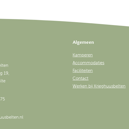
Algemeen
Kamperen
Accommodaties
lten
Faciliteiten
g 19,
Contact
lte
Werken bij Krieghuusbelten
575
uusbelten.nl