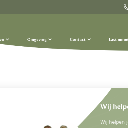
ten
Omgeving
Contact
Last minu
Wij help
Wij helpen j