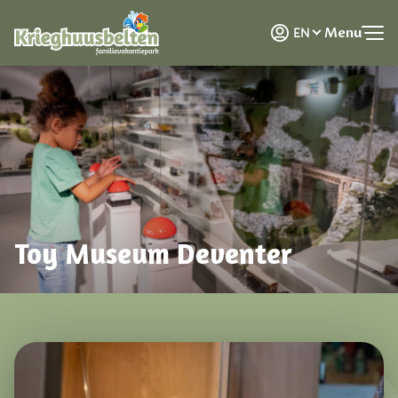
NL
Menu
EN
DE
Toy Museum Deventer