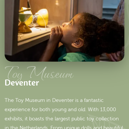
Toy Museum
Deventer
The Toy Museum in Deventer is a fantastic
experience for both young and old. With 13,000
exhibits, it boasts the largest public toy collection
in the Netherlands. From unique dolls and beautiful