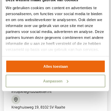
We gebruiken cookies om content en advertenties te
personaliseren, om functies voor social media te bieden
en om ons websiteverkeer te analyseren. Ook delen we
informatie over uw gebruik van onze site met onze
partners voor social media, adverteren en analyse. Deze
Contact us!
partners kunnen deze gegevens combineren met andere
informatie die u aan ze heeft verstrekt of die ze hebben
verzameld op basis van uw gebruik van hun services.
+31(0)572-371575
Available Monday to Friday from 9:00 a.m. to 12:00
Alles toestaan
p.m. and 1:00 p.m. to 5:00 p.m.
Aanpassen
info@krieghuusbelten.nl
Krieghuisweg 19, 8102 SV Raalte